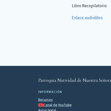
L
i
b
r
o
R
e
c
o
p
i
l
a
t
o
r
i
o
Enlace audiolibro
Parroquia Natividad de Nuestra Señor
INFORMACIÓN
Recursos
Canal de YouTube
Aviso legal