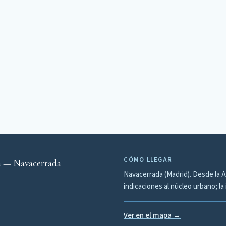
CÓMO LLEGAR
a — Navacerrada
Navacerrada (Madrid). Desde la A-
indicaciones al núcleo urbano; la 
Ver en el mapa →