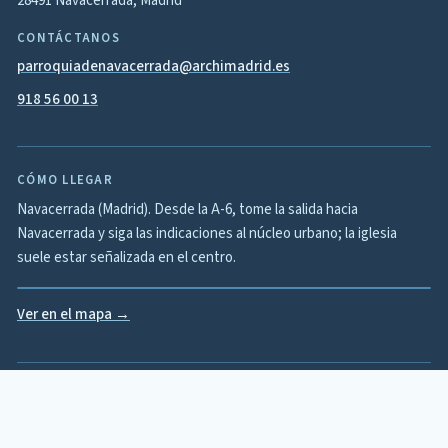
28491 Navacerrada, Madrid
CONTÁCTANOS
parroquiadenavacerrada@archimadrid.es
918 56 00 13
CÓMO LLEGAR
Navacerrada (Madrid). Desde la A-6, tome la salida hacia
Navacerrada y siga las indicaciones al núcleo urbano; la iglesia
suele estar señalizada en el centro.
Ver en el mapa →
©
2026
Parroquia Natividad de Nuestra Señora · Desarrollado por
ENAQUE.